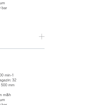
lum
0 bar
00 min-1
gazin: 32
x 500 mm
on m&h
lum
0 bar