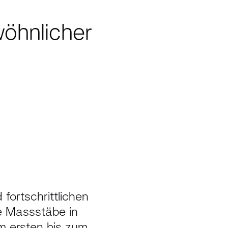
öhnlicher
ortschrittlichen
e Massstäbe in
m ersten bis zum