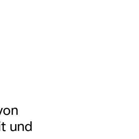
von
it und