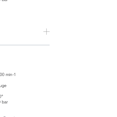
000 min-1
euge
0°
0 bar