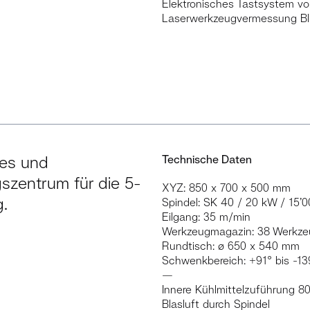
Elektronisches Tastsystem v
Laserwerkzeugvermessung B
hes und
Technische Daten
gszentrum für die 5-
XYZ: 850 x 700 x 500 mm
.
Spindel: SK 40 / 20 kW / 15’0
Eilgang: 35 m/min
Werkzeugmagazin: 38 Werkz
Rundtisch: ø 650 x 540 mm
Schwenkbereich: +91° bis -13
—
Innere Kühlmittelzuführung 80
Blasluft durch Spindel