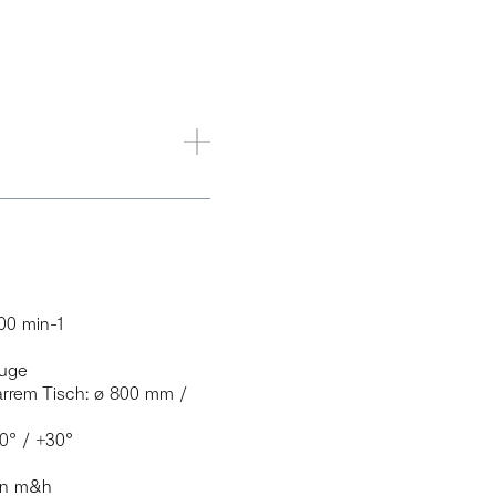
00 min-1
euge
arrem Tisch: ø 800 mm /
0° / +30°
on m&h