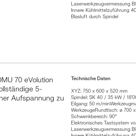
Laserwerkzeugvermessung B
Innere Kühlmittelzuführung 4
Blasluft durch Spindel
 DMU 70 eVolution
Technische Daten
vollständige 5-
XYZ: 750 x 600 x 520 mm
einer Aufspannung zu
Spindel: SK 40 / 35 kW / 18’0
Eilgang: 50 m/minWerkzeugma
WerkzeugeRundtisch: ø 700 
Schwenkbereich: 90°
Elektronisches Tastsystem v
Laserwerkzeugvermessung B
Innere Kühlmittelzuführung 4