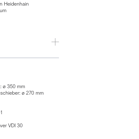
on Heidenhain
lum
t: ø 350 mm
schieber: ø 270 mm
-1
ver VDI 30