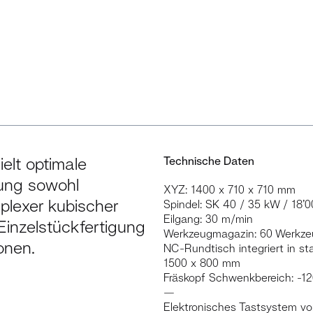
elt optimale
Technische Daten
tung sowohl
XYZ: 1400 x 710 x 710 mm
plexer kubischer
Spindel: SK 40 / 35 kW / 18’0
Eilgang: 30 m/min
Einzelstückfertigung
Werkzeugmagazin: 60 Werkz
onen.
NC-Rundtisch integriert in st
1500 x 800 mm
Fräskopf Schwenkbereich: -12
—
Elektronisches Tastsystem v