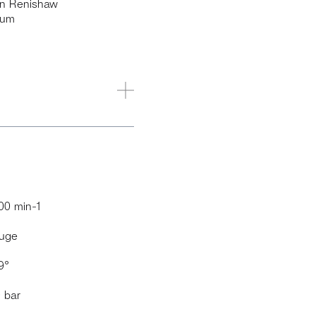
on Renishaw
lum
00 min-1
euge
9°
 bar